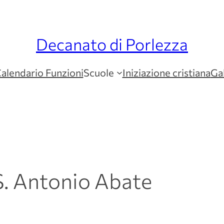
Decanato di Porlezza
alendario Funzioni
Scuole
Iniziazione cristiana
Gal
S. Antonio Abate