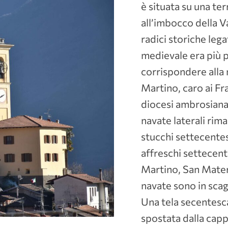
è situata su una te
all’imbocco della V
radici storiche lega
medievale era più p
corrispondere alla 
Martino, caro ai Fr
diocesi ambrosiana.
navate laterali rim
stucchi settecentes
affreschi settecente
Martino, San Matern
navate sono in scag
Una tela secentesca
spostata dalla cappe