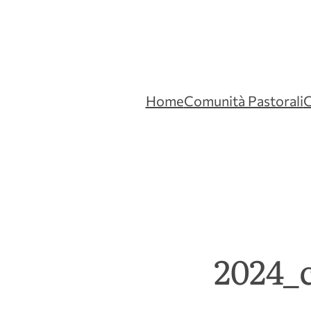
Home
Comunità Pastorali
C
2024_c